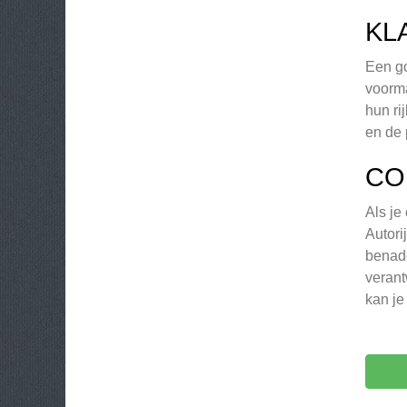
KL
Een go
voorma
hun ri
en de 
CO
Als je
Autori
benade
verant
kan je