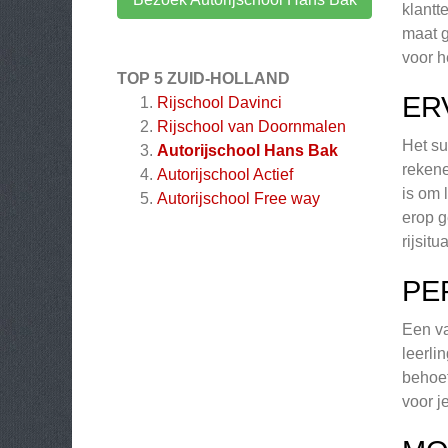
klantt
maat g
voor h
TOP 5 ZUID-HOLLAND
ER
Rijschool Davinci
Rijschool van Doornmalen
Het su
Autorijschool Hans Bak
rekene
Autorijschool Actief
is om 
Autorijschool Free way
erop g
rijsitua
PE
Een va
leerli
behoef
voor j