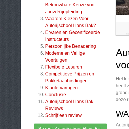
Betrouwbare Keuze voor
Jouw Rijopleiding
Waarom Kiezen Voor
Autorijschool Hans Bak?
Ervaren en Gecertificeerde
Instructeurs
Persoonlijke Benadering
Au
Moderne en Veilige
Voertuigen
vo
Flexibele Lesuren
Competitieve Prijzen en
Het ki
Pakketaanbiedingen
heeft 
Klantervaringen
grondi
Conclusie
deze r
Autorijschool Hans Bak
Reviews
WA
Schrijf een review
Autori
Bezoek Autorijschool Hans Bak