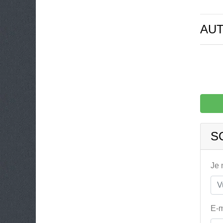
AUT
S
Je
E-m