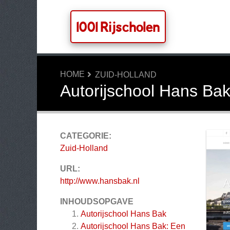
1001 Rijscholen
HOME
ZUID-HOLLAND
Autorijschool Hans Ba
CATEGORIE:
Zuid-Holland
URL:
http://www.hansbak.nl
INHOUDSOPGAVE
Autorijschool Hans Bak
Autorijschool Hans Bak: Een