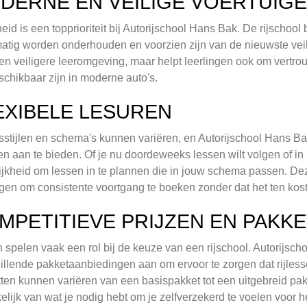
DERNE EN VEILIGE VOERTUIG
heid is een topprioriteit bij Autorijschool Hans Bak. De rijschoo
atig worden onderhouden en voorzien zijn van de nieuwste veili
en veiligere leeromgeving, maar helpt leerlingen ook om vertr
schikbaar zijn in moderne auto's.
EXIBELE LESUREN
stijlen en schema's kunnen variëren, en Autorijschool Hans Ba
den aan te bieden. Of je nu doordeweeks lessen wilt volgen of in
jkheid om lessen in te plannen die in jouw schema passen. Deze 
ngen om consistente voortgang te boeken zonder dat het ten kos
MPETITIEVE PRIJZEN EN PAKK
 spelen vaak een rol bij de keuze van een rijschool. Autorijsch
illende pakketaanbiedingen aan om ervoor te zorgen dat rijless
ten kunnen variëren van een basispakket tot een uitgebreid pa
elijk van wat je nodig hebt om je zelfverzekerd te voelen voor h