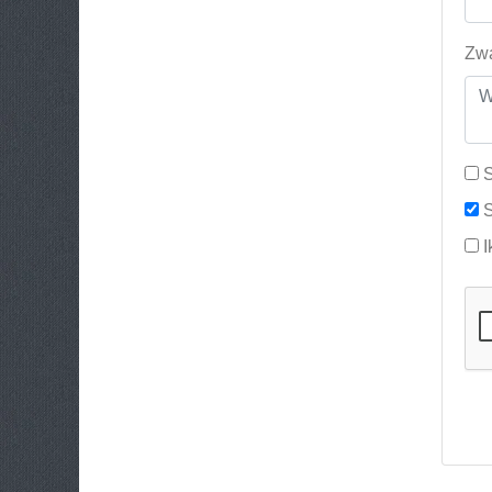
Zwa
S
S
I