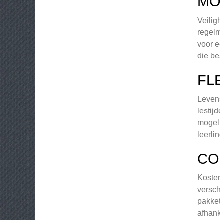
MO
Veilig
regelm
voor e
die be
FL
Levens
lestij
mogeli
leerli
CO
Kosten
versch
pakket
afhank