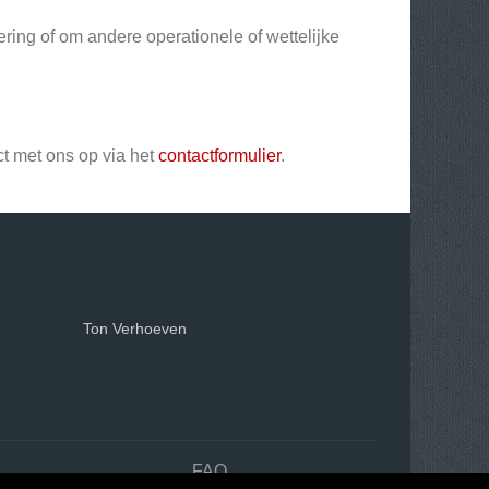
ering of om andere operationele of wettelijke
act met ons op via het
contactformulier
.
Ton Verhoeven
n
FAQ