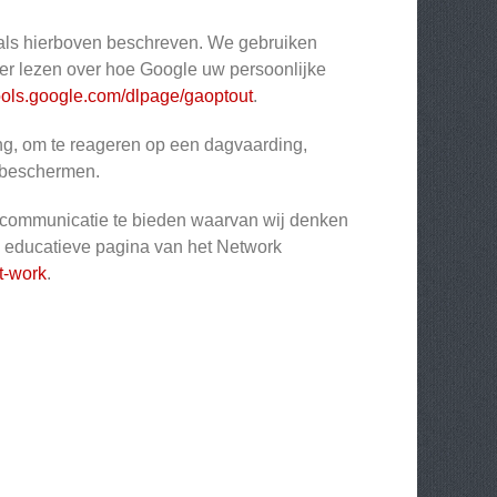
oals hierboven beschreven. We gebruiken
eer lezen over hoe Google uw persoonlijke
ools.google.com/dlpage/gaoptout
.
ng, om te reageren op een dagvaarding,
e beschermen.
gcommunicatie te bieden waarvan wij denken
de educatieve pagina van het Network
t-work
.