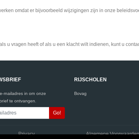
ijwerken omdat er bijvoorbeeld wijzigingen zijn in onze beleidsvo
ls u vragen heeft of als u een klacht wilt indienen, kunt u cont
WSBRIEF
RIJSCHOLEN
 e-mailadres in om onze
Bovag
rief te ontvangen.
Privacy
Algemene Voorwaarde