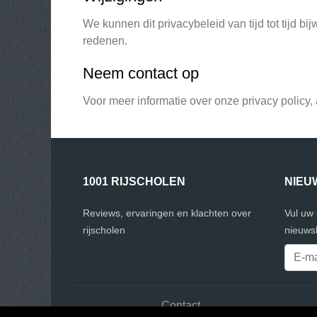
We kunnen dit privacybeleid van tijd tot tijd b
redenen.
Neem contact op
Voor meer informatie over onze privacy policy, a
1001 RIJSCHOLEN
NIEU
Reviews, ervaringen en klachten over
Vul uw
rijscholen
nieuwsb
Contact