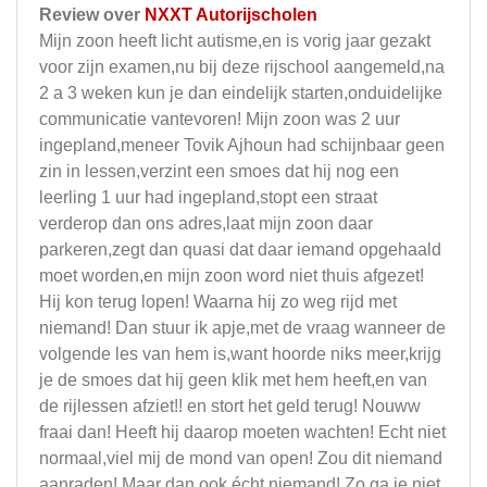
Review over
NXXT Autorijscholen
Mijn zoon heeft licht autisme,en is vorig jaar gezakt
voor zijn examen,nu bij deze rijschool aangemeld,na
2 a 3 weken kun je dan eindelijk starten,onduidelijke
communicatie vantevoren! Mijn zoon was 2 uur
ingepland,meneer Tovik Ajhoun had schijnbaar geen
zin in lessen,verzint een smoes dat hij nog een
leerling 1 uur had ingepland,stopt een straat
verderop dan ons adres,laat mijn zoon daar
parkeren,zegt dan quasi dat daar iemand opgehaald
moet worden,en mijn zoon word niet thuis afgezet!
Hij kon terug lopen! Waarna hij zo weg rijd met
niemand! Dan stuur ik apje,met de vraag wanneer de
volgende les van hem is,want hoorde niks meer,krijg
je de smoes dat hij geen klik met hem heeft,en van
de rijlessen afziet!! en stort het geld terug! Nouww
fraai dan! Heeft hij daarop moeten wachten! Echt niet
normaal,viel mij de mond van open! Zou dit niemand
aanraden! Maar dan ook écht niemand! Zo ga je niet