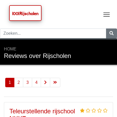
1001 Rijscholen
Tog
HOME
Reviews over Rijscholen
1
2
3
4
Teleurstellende rijschool