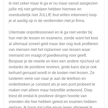
ik niet zeker maar ik ga er nu maar vanuit aangezien
jullie mij niet geholpen hebben hiermee en
overduidelijk niet JULLIE fout willen erkennen) loop
je al aardig op in de verdiensten met je firma.
Uitermate onprofessioneel en ik ga niet verder bij
hun met de lessen en examens, zonde want het kost
al allemaal zoveel geld maar dan nog leuk profiteren
van mensen met het inplannen van lessen waar
niemand om vraagt of goedkeuring voor geeft.
Bespaar je de moeite en kies een andere rijschool uit
ondanks de positieve reviews, grote kans dat je ook
keihard genaaid wordt in de kosten met lessen. Ze
luisteren verre van naar je aan de telefoon en
onderbreken je constant als je een punt probeert te
maken met alleen maar hetzelfde antwoord. Diep
triest dit omdat ik positieve dingen hoorde van
vrienden die hier hebben gelest en examen hebben
gedaan. Ik hoop dat jullie ervan leren alhoewel ik