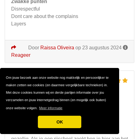
Zwakke punten
Disrespectful
Dont care about the complains
Layers
Door
Raissa Oliveira
op 23 augustus 2024
Reageer
Om jouw bezoek aan onze website nog makkelijk en persoonlijker te
Top
maken zetten we cookies (en daarmee vergelijkbare technieken) in.
Met deze cookies kunnen wij en derde partijen informatie over jou
Review over
Autorijschool Loor
verzamelen en jouw internetgedrag binnen (en mogelijk ook buiten)
Vandaag in 1 keer mijn rijbewijs gehaald bij
onze website volgen.
Meer informatie
Autorijschool Loor
OK
Sterke punten
Betrouwbaar/ eerlijk, duidelijke instructies en
gezellig. Als je een rijschool zoekt ben je hier aan het